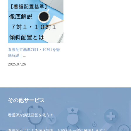
看護配置基準7対1・10対1を徹
底解説｜...
2025.07.26
その他サービス
看護師が病院経営を救う！
看護師不足による病床制限、お悩みを一緒に解消します！