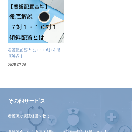
看護配置基準7対1・10対1を徹
底解説｜...
2025.07.26
その他サービス
看護師が病院経営を救う！
看護師不足による病床制限、お悩みを一緒に解消します！