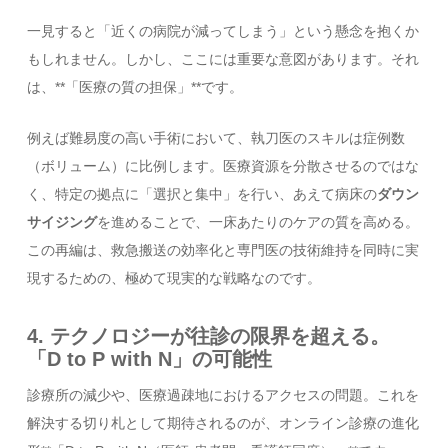
一見すると「近くの病院が減ってしまう」という懸念を抱くか
もしれません。しかし、ここには重要な意図があります。それ
は、**「医療の質の担保」**です。
例えば難易度の高い手術において、執刀医のスキルは症例数
（ボリューム）に比例します。医療資源を分散させるのではな
く、特定の拠点に「選択と集中」を行い、あえて病床の
ダウン
サイジング
を進めることで、一床あたりのケアの質を高める。
この再編は、救急搬送の効率化と専門医の技術維持を同時に実
現するための、極めて現実的な戦略なのです。
4. テクノロジーが往診の限界を超える。
「D to P with N」の可能性
診療所の減少や、医療過疎地におけるアクセスの問題。これを
解決する切り札として期待されるのが、オンライン診療の進化