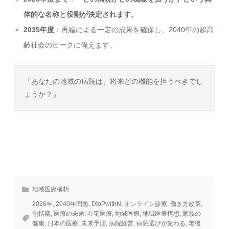
体的な名称と役割が決定されます。
2035年度
：再編による一定の成果を確保し、2040年の超高
齢社会のピークに備えます。
「あなたの地域の病院は、将来どの機能を担うべきでし
ょうか？」
地域医療構想
2026年
,
2040年問題
,
DtoPwithN
,
オンライン診療
,
働き方改革
,
包括期
,
医療の未来
,
在宅医療
,
地域医療
,
地域医療構想
,
家族の
健康
,
日本の医療
,
未来予測
,
病院経営
,
病院選びが変わる
,
老後