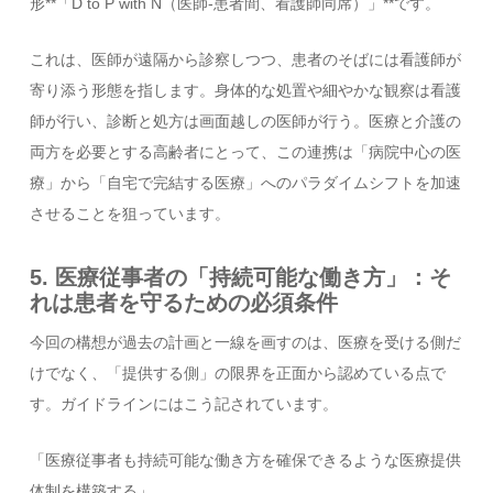
形**「D to P with N（医師-患者間、看護師同席）」**です。
これは、医師が遠隔から診察しつつ、患者のそばには看護師が
寄り添う形態を指します。身体的な処置や細やかな観察は看護
師が行い、診断と処方は画面越しの医師が行う。医療と介護の
両方を必要とする高齢者にとって、この連携は「病院中心の医
療」から「自宅で完結する医療」へのパラダイムシフトを加速
させることを狙っています。
5. 医療従事者の「持続可能な働き方」：そ
れは患者を守るための必須条件
今回の構想が過去の計画と一線を画すのは、医療を受ける側だ
けでなく、「提供する側」の限界を正面から認めている点で
す。ガイドラインにはこう記されています。
「医療従事者も持続可能な働き方を確保できるような医療提供
体制を構築する」