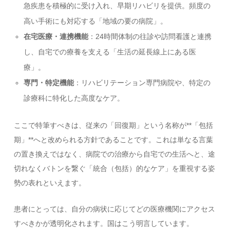
急疾患を積極的に受け入れ、早期リハビリを提供。頻度の
高い手術にも対応する「地域の要の病院」。
在宅医療・連携機能
：24時間体制の往診や訪問看護と連携
し、自宅での療養を支える「生活の延長線上にある医
療」。
専門・特定機能
：リハビリテーション専門病院や、特定の
診療科に特化した高度なケア。
ここで特筆すべきは、従来の「回復期」という名称が**「包括
期」**へと改められる方針であることです。これは単なる言葉
の置き換えではなく、病院での治療から自宅での生活へと、途
切れなくバトンを繋ぐ「統合（包括）的なケア」を重視する姿
勢の表れといえます。
患者にとっては、自分の病状に応じてどの医療機関にアクセス
すべきかが透明化されます。国はこう明言しています。