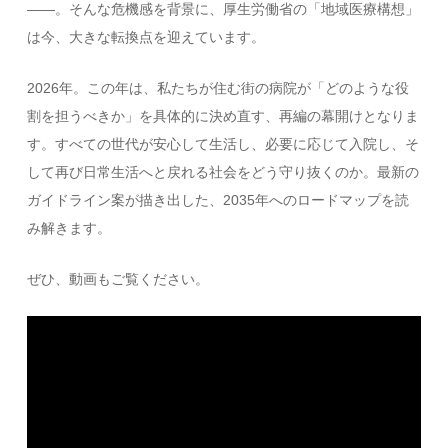
——。そんな危機感を背景に、厚生労働省の「地域医療構想」
は今、大きな転換点を迎えています。
2026年。この年は、私たちが住む街の病院が「どのような役
割を担うべきか」を具体的に決め直す、再編の幕開けとなりま
す。すべての世代が安心して生活し、必要に応じて入院し、そ
して再び日常生活へと戻れる社会をどう守り抜くのか。最新の
ガイドライン案が描き出した、2035年へのロードマップを読
み解きます。
ぜひ、動画もご覧ください。