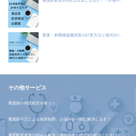
看護必要度B項目は見直しなるか！？評価不...
看護・多職種協働加算の計算方法と様式9の...
その他サービス
看護師が病院経営を救う！
看護師不足による病床制限、お悩みを一緒に解消します！
看護配置基準の悩みを解決！適時調査と様式9の相談ください！