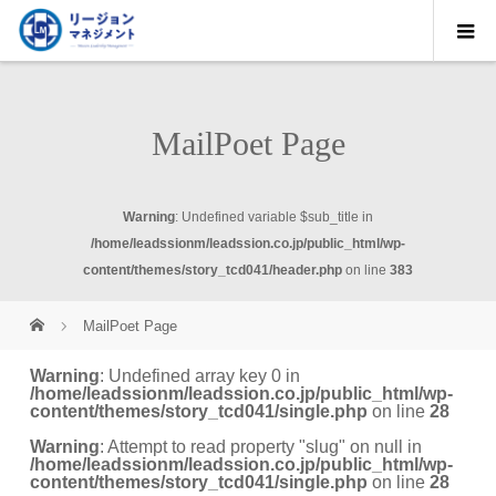
MailPoet Page
Warning
: Undefined variable $sub_title in
/home/leadssionm/leadssion.co.jp/public_html/wp-
content/themes/story_tcd041/header.php
on line
383
MailPoet Page
Warning
: Undefined array key 0 in
/home/leadssionm/leadssion.co.jp/public_html/wp-
content/themes/story_tcd041/single.php
on line
28
Warning
: Attempt to read property "slug" on null in
/home/leadssionm/leadssion.co.jp/public_html/wp-
content/themes/story_tcd041/single.php
on line
28