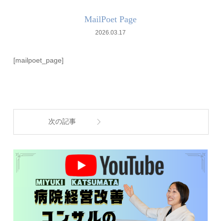
MailPoet Page
2026.03.17
[mailpoet_page]
次の記事