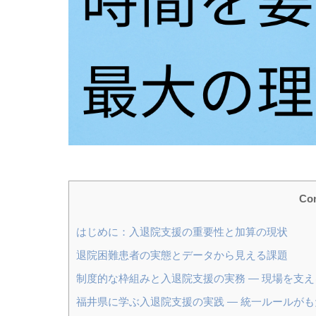
Con
はじめに：入退院支援の重要性と加算の現状
退院困難患者の実態とデータから見える課題
制度的な枠組みと入退院支援の実務 ― 現場を支
福井県に学ぶ入退院支援の実践 ― 統一ルールが