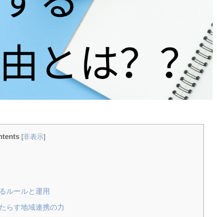
tents
[
非表示
]
えるルールと運用
もたらす地域連携の力