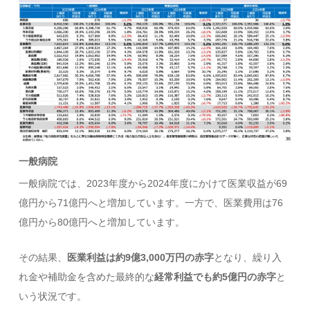
一般病院
一般病院では、2023年度から2024年度にかけて医業収益が69
億円から71億円へと増加しています。一方で、医業費用は76
億円から80億円へと増加しています。
その結果、
医業利益は約9億3,000万円の赤字
となり、繰り入
れ金や補助金を含めた最終的な
経常利益でも約5億円の赤字
と
いう状況です。