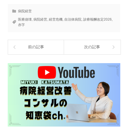
病院経営
医療崩壊
,
病院経営
,
経営危機
,
自治体病院
,
診療報酬改定2026
,
赤字
前の記事
次の記事