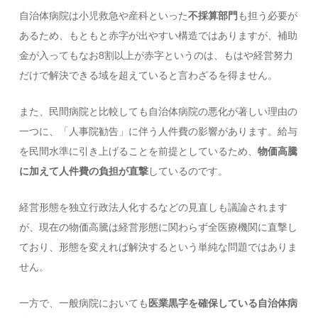
自治体病院は小児救急や産科といった
不採算部門
も担う必要が
あるため、もともと赤字が出やすい構造ではありますが、補助
金が入ってもなお8割以上が赤字というのは、もはや経営努力
だけで解決できる域を超えていると言わざるを得ません。
また、民間病院と比較しても自治体病院の悪化が著しい理由の
一つに、「人事院勧告」に伴う人件費の影響があります。給与
を民間水準に引き上げることを前提としているため、
物価高騰
に加えて人件費の負担が直撃
しているのです。
経営形態を独立行政法人化するなどの見直しも議論されます
が、現在の物価高騰は経営形態に関わらず全医療機関に直撃し
ており、形態を変えれば解決するという単純な問題ではありま
せん。
一方で、一般病院においても
医業黒字を確保している自治体病