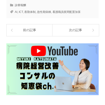
診療報酬
AI
,
ICT
,
夜勤体制
,
急性期病棟
,
看護職員夜間配置加算
前の記事
次の記事