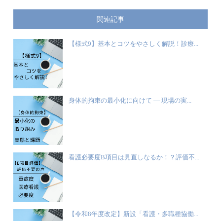
関連記事
【様式9】基本とコツをやさしく解説！診療...
身体的拘束の最小化に向けて ― 現場の実...
看護必要度B項目は見直しなるか！？評価不...
【令和8年度改定】新設「看護・多職種協働...