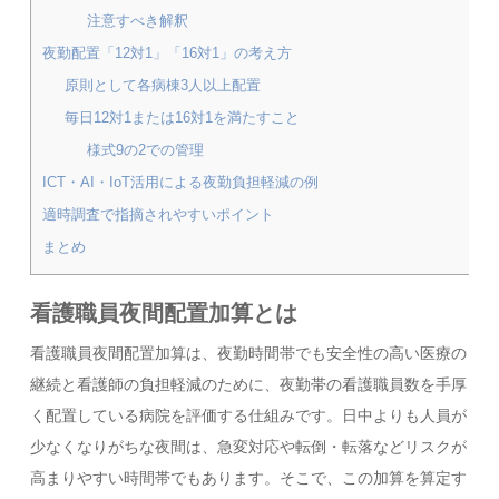
注意すべき解釈
夜勤配置「12対1」「16対1」の考え方
原則として各病棟3人以上配置
毎日12対1または16対1を満たすこと
様式9の2での管理
ICT・AI・IoT活用による夜勤負担軽減の例
適時調査で指摘されやすいポイント
まとめ
看護職員夜間配置加算とは
看護職員夜間配置加算は、夜勤時間帯でも安全性の高い医療の
継続と看護師の負担軽減のために、夜勤帯の看護職員数を手厚
く配置している病院を評価する仕組みです。日中よりも人員が
少なくなりがちな夜間は、急変対応や転倒・転落などリスクが
高まりやすい時間帯でもあります。そこで、この加算を算定す