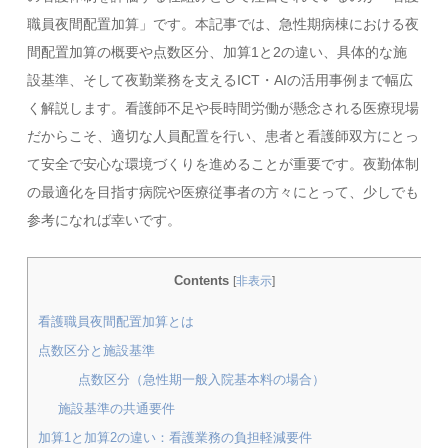
職員夜間配置加算」です。本記事では、急性期病棟における夜
間配置加算の概要や点数区分、加算1と2の違い、具体的な施
設基準、そして夜勤業務を支えるICT・AIの活用事例まで幅広
く解説します。看護師不足や長時間労働が懸念される医療現場
だからこそ、適切な人員配置を行い、患者と看護師双方にとっ
て安全で安心な環境づくりを進めることが重要です。夜勤体制
の最適化を目指す病院や医療従事者の方々にとって、少しでも
参考になれば幸いです。
Contents
[
非表示
]
看護職員夜間配置加算とは
点数区分と施設基準
点数区分（急性期一般入院基本料の場合）
施設基準の共通要件
加算1と加算2の違い：看護業務の負担軽減要件