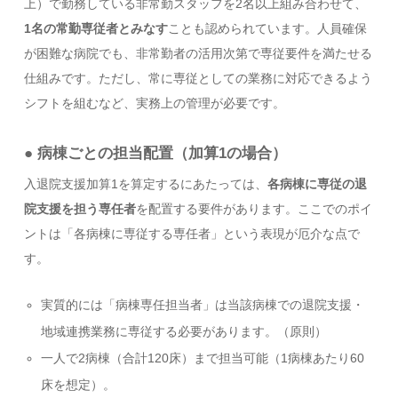
上）で勤務している非常勤スタッフを2名以上組み合わせて、
1名の常勤専従者とみなす
ことも認められています。人員確保
が困難な病院でも、非常勤者の活用次第で専従要件を満たせる
仕組みです。ただし、常に専従としての業務に対応できるよう
シフトを組むなど、実務上の管理が必要です。
● 病棟ごとの担当配置（加算1の場合）
入退院支援加算1を算定するにあたっては、
各病棟に専従の退
院支援を担う専任者
を配置する要件があります。ここでのポイ
ントは「各病棟に専従する専任者」という表現が厄介な点で
す。
実質的には「病棟専任担当者」は当該病棟での退院支援・
地域連携業務に専従する必要があります。（原則）
一人で2病棟（合計120床）まで担当可能（1病棟あたり60
床を想定）。