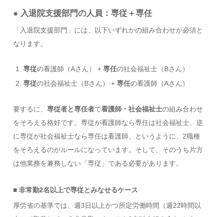
● 入退院支援部門の人員：専従＋専任
「入退院支援部門」には、以下いずれかの組み合わせが必須と
なります。
専従
の看護師（Aさん） +
専任
の社会福祉士（Bさん）
専従
の社会福祉士（Bさん） +
専任
の看護師（Aさん）
要するに、
専従者と専任者
で
看護師・社会福祉士
の組み合わせ
をそろえる格好です。専従が看護師なら専任は社会福祉士、逆
に専従が社会福祉士なら専任は看護師、というように、2職種
をそろえるのがルールになっています。そして、そのうち片方
は他業務を兼務しない「専従」である必要があります。
■ 非常勤2名以上で専従とみなせるケース
厚労省の基準では、週3日以上かつ所定労働時間（週22時間以