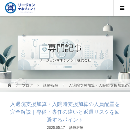
専門記事
リージョンマネジメント株式会社
ブログ
診療報酬
入退院支援加算・入院時支援加算の
入退院支援加算・入院時支援加算の人員配置を
完全解説｜専従・専任の違いと返還リスクを回
避するポイント
2025.05.17
診療報酬