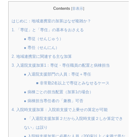
Contents
[
非表示
]
はじめに：地域連携室の加算はなぜ複雑か？
1. 「専従」と「専任」の基本をおさえる
● 専従（せんじゅう）
● 専任（せんにん）
2. 地域連携室に関連する主な加算
3. 入退院支援加算1：専従・専任職員の配置と病棟担当
● 入退院支援部門の人員：専従＋専任
■ 非常勤2名以上で専従とみなせるケース
● 病棟ごとの担当配置（加算1の場合）
● 病棟担当専任者の「兼務」可否
4. 入院時支援加算：入院前支援で上乗せの算定が可能
● 「入退院支援加算２だから入院時支援２しか算定でき
ない」は誤り
● 入院時支援加算に必要な人員（200床以上／未満で異な