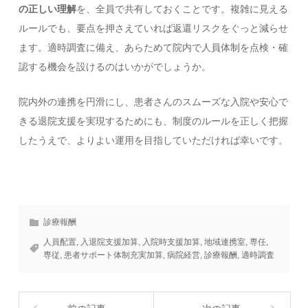
の正しい理解
を、全員で共有しておくことです。複雑に見える
ルールでも、要点を押さえていれば返還リスクをぐっと減らせ
ます。適時調査に備え、あらためて院内で人員体制を点検・確
認する機会を設けるのはいかがでしょうか。
院内外の連携を円滑にし、患者さんのスムーズな入院や安心で
きる退院支援を実現するためにも、制度のルールを正しく把握
したうえで、よりよい運用を目指していただければ幸いです。
診療報酬
人員配置
,
入退院支援加算
,
入院時支援加算
,
地域連携室
,
専任
,
専従
,
患者サポート体制充実加算
,
病院経営
,
診療報酬
,
適時調査