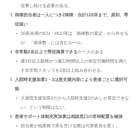
従事し続ける必要がある。
病棟担当者は一人につき2病棟・合計120床まで、原則、専
従扱い
20床未満のICU・HCU等は「病棟数の算定」から外せる
が、「病床数」には含むルール。
非常勤2名以上で専従換算できる
ケースがある
週3日以上勤務かつ週22時間以上の所定労働時間を満た
す非常勤スタッフを2名以上組み合わせる。
入院時支援加算1・2は患支援内容により患者ごとに選択可
能
入退院支援加算2だから入院時支援2のみしか算定できな
い、という制限はない。
患者サポート体制充実加算は相談窓口の常時配置を確保
担当者が他業務で席を空ける際は代替要員を置く。