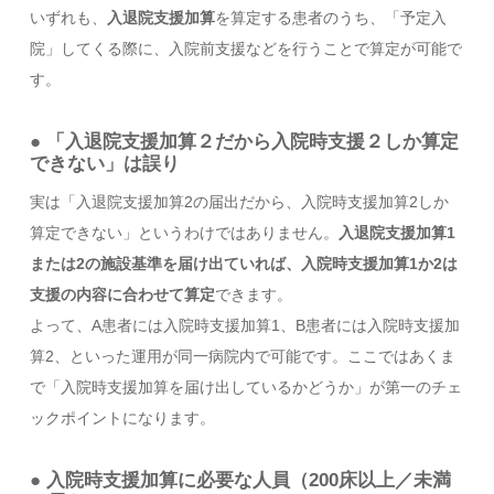
いずれも、
入退院支援加算
を算定する患者のうち、「予定入
院」してくる際に、入院前支援などを行うことで算定が可能で
す。
● 「入退院支援加算２だから入院時支援２しか算定
できない」は誤り
実は「入退院支援加算2の届出だから、入院時支援加算2しか
算定できない」というわけではありません。
入退院支援加算1
または2の施設基準を届け出ていれば、入院時支援加算1か2は
支援の内容に合わせて算定
できます。
よって、A患者には入院時支援加算1、B患者には入院時支援加
算2、といった運用が同一病院内で可能です。ここではあくま
で「入院時支援加算を届け出しているかどうか」が第一のチェ
ックポイントになります。
● 入院時支援加算に必要な人員（200床以上／未満