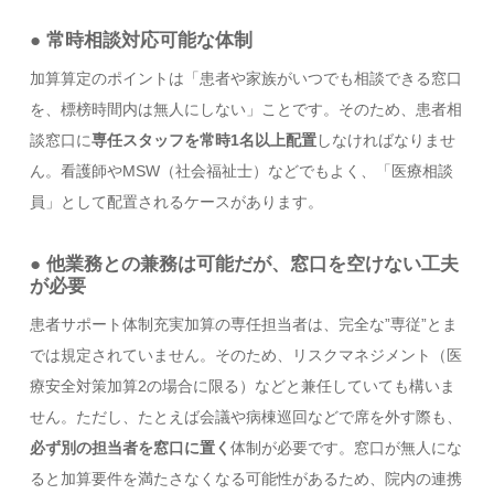
● 常時相談対応可能な体制
加算算定のポイントは「患者や家族がいつでも相談できる窓口
を、標榜時間内は無人にしない」ことです。そのため、患者相
談窓口に
専任スタッフを常時1名以上配置
しなければなりませ
ん。看護師やMSW（社会福祉士）などでもよく、「医療相談
員」として配置されるケースがあります。
● 他業務との兼務は可能だが、窓口を空けない工夫
が必要
患者サポート体制充実加算の専任担当者は、完全な”専従”とま
では規定されていません。そのため、リスクマネジメント（医
療安全対策加算2の場合に限る）などと兼任していても構いま
せん。ただし、たとえば会議や病棟巡回などで席を外す際も、
必ず別の担当者を窓口に置く
体制が必要です。窓口が無人にな
ると加算要件を満たさなくなる可能性があるため、院内の連携