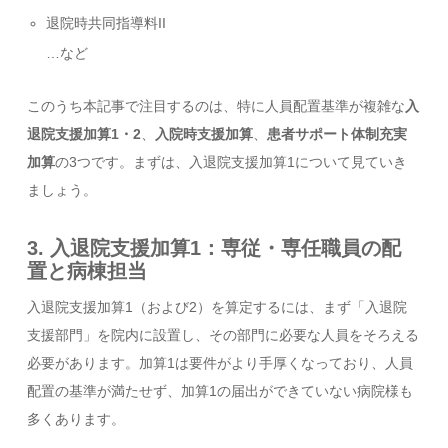
退院時共同指導料II
…など
このうち本記事で注目するのは、特に人員配置基準が複雑な
入
退院支援加算1・2
、
入院時支援加算
、
患者サポート体制充実
加算
の3つです。まずは、入退院支援加算1について見ていき
ましょう。
3. 入退院支援加算1：専従・専任職員の配
置と病棟担当
入退院支援加算1（および2）を算定するには、まず「入退院
支援部門」を院内に設置し、その部門に必要な人員をそろえる
必要があります。加算1は要件がより手厚くなっており、人員
配置の基準が満たせず、加算1の届出ができていない病院様も
多くあります。