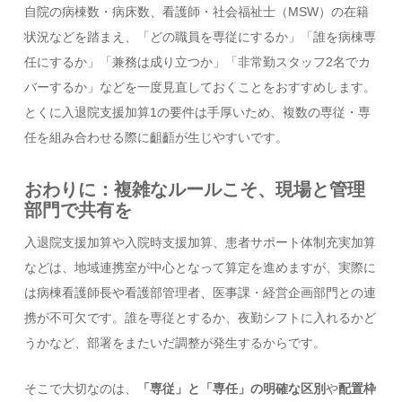
自院の病棟数・病床数、看護師・社会福祉士（MSW）の在籍
状況などを踏まえ、「どの職員を専従にするか」「誰を病棟専
任にするか」「兼務は成り立つか」「非常勤スタッフ2名でカ
バーするか」などを一度見直しておくことをおすすめします。
とくに入退院支援加算1の要件は手厚いため、複数の専従・専
任を組み合わせる際に齟齬が生じやすいです。
おわりに：複雑なルールこそ、現場と管理
部門で共有を
入退院支援加算や入院時支援加算、患者サポート体制充実加算
などは、地域連携室が中心となって算定を進めますが、実際に
は病棟看護師長や看護部管理者、医事課・経営企画部門との連
携が不可欠です。誰を専従とするか、夜勤シフトに入れるかど
うかなど、部署をまたいだ調整が発生するからです。
そこで大切なのは、
「専従」と「専任」の明確な区別
や
配置枠