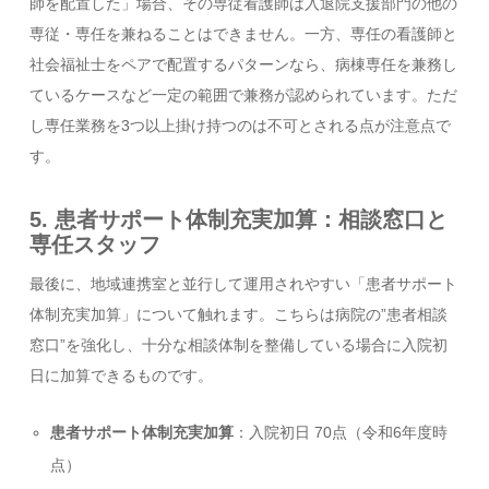
師を配置した」場合、その専従看護師は入退院支援部門の他の
専従・専任を兼ねることはできません。一方、専任の看護師と
社会福祉士をペアで配置するパターンなら、病棟専任を兼務し
ているケースなど一定の範囲で兼務が認められています。ただ
し専任業務を3つ以上掛け持つのは不可とされる点が注意点で
す。
5. 患者サポート体制充実加算：相談窓口と
専任スタッフ
最後に、地域連携室と並行して運用されやすい「患者サポート
体制充実加算」について触れます。こちらは病院の”患者相談
窓口”を強化し、十分な相談体制を整備している場合に入院初
日に加算できるものです。
患者サポート体制充実加算
：入院初日 70点（令和6年度時
点）